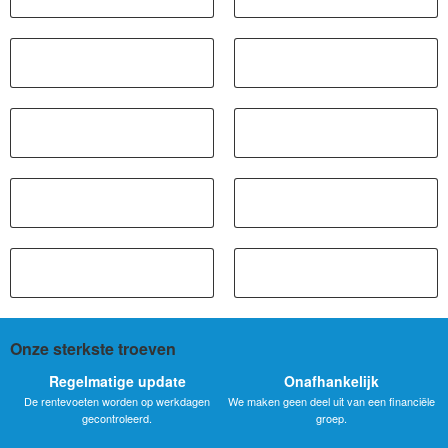
Onze sterkste troeven
Regelmatige update
Onafhankelijk
De rentevoeten worden op werkdagen
We maken geen deel uit van een financiële
gecontroleerd.
groep.