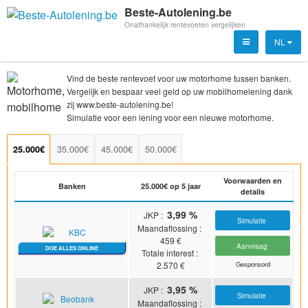
Beste-Autolening.be
Onafhankelijk rentevoeten vergelijken
NL
Rentevoet voor motorhome / mobilhome
29/06/2026
Vind de beste rentevoet voor uw motorhome tussen banken.
Vergelijk en bespaar veel geld op uw mobilhomelening dank
zij www.beste-autolening.be!
Simulatie voor een lening voor een nieuwe motorhome.
Voorwaarden en
Banken
25.000€ op 5 jaar
details
35.000€
45.000€
50.000€
25.000€
3,99 %
JKP :
Simulatie
Maandaflossing :
459
€
Aanvraag
DOE ALLES ONLINE
Totale interest :
2.570
€
Gesponsord
3,95 %
JKP :
Simulatie
Maandaflossing :