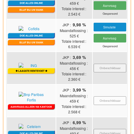
459
€
DOE ALLES ONLINE
Aanvraag
Totale interest :
BLIJF BIJ UW BANK
2.543
€
Gesponsord
9,98 %
JKP :
Simulatie
Maandaflossing :
525
€
DOE ALLES ONLINE
Aanvraag
Totale interest :
BLIJF BIJ UW BANK
6.539
€
Gesponsord
3,69 %
JKP :
Maandaflossing :
456
€
Onbeschikbaar
LAAGSTE RENTEVOET
Totale interest :
2.360
€
3,99 %
JKP :
Maandaflossing :
459
€
Onbeschikbaar
Totale interest :
AANVRAAG ALLEEN VIA KANTOOR
2.568
€
6,99 %
JKP :
Maandaflossing :
492
€
Onbeschikbaar
DOE ALLES ONLINE