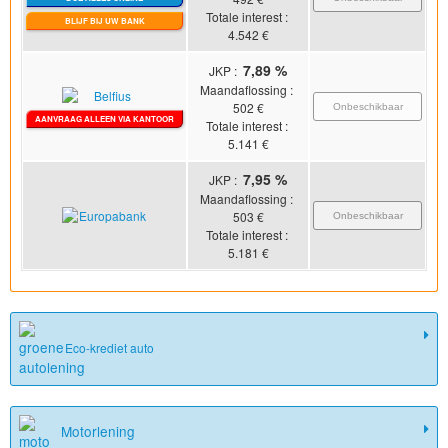
Totale interest :
BLIJF BIJ UW BANK
4.542
€
7,89 %
JKP :
Maandaflossing :
502
€
Onbeschikbaar
AANVRAAG ALLEEN VIA KANTOOR
Totale interest :
5.141
€
7,95 %
JKP :
Maandaflossing :
503
€
Onbeschikbaar
Totale interest :
5.181
€
Eco-krediet auto
Motorlening