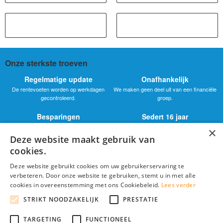
Onze sterkste troeven
Regelmatige update
Onafhankelijk
De rentevoeten worden op werkdagen
We maken geen deel uit van een financiële
gecontroleerd.
groep.
Besparingen
Sedert 16 jaar
Bekom de beste rentevoeten voor uw
We vergelijken de rentevoeten sinds 2009.
×
autolening.
Deze website maakt gebruik van
Duidelijkheid
cookies.
De essentiële info in duidelijke taal.
Deze website gebruikt cookies om uw gebruikerservaring te
Analysefiches
verbeteren. Door onze website te gebruiken, stemt u in met alle
Elke bank heeft zijn fiche met zijn
cookies in overeenstemming met ons Cookiebeleid.
Lees verder
gedetailleerd aanbod.
STRIKT NOODZAKELIJK
PRESTATIE
TARGETING
FUNCTIONEEL
© 2026 Beste-Autolening.be : Vind de goekoopste autokrediet voor uw tweedehands of