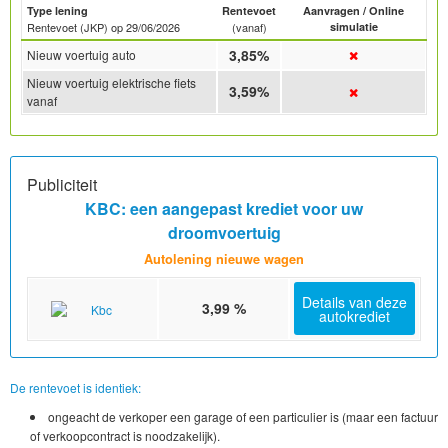
Type lening
Rentevoet
Aanvragen / Online
Rentevoet (JKP) op
29/06/2026
(vanaf)
simulatie
3,85%
Nieuw voertuig auto
Nieuw voertuig elektrische fiets
3,59%
Tweedehands
Nieuw
vanaf
Publiciteit
KBC: een aangepast krediet voor uw
droomvoertuig
Autolening nieuwe wagen
Details van deze
3,99 %
autokrediet
De rentevoet is identiek:
ongeacht de verkoper een garage of een particulier is (maar een factuur
of verkoopcontract is noodzakelijk).