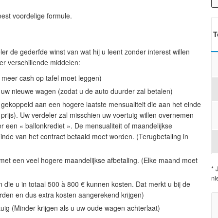
est voordelige formule.
T
r de gederfde winst van wat hij u leent zonder interest willen
er verschillende middelen:
u meer cash op tafel moet leggen)
n uw nieuwe wagen (zodat u de auto duurder zal betalen)
, gekoppeld aan een hogere laatste mensualiteit die aan het einde
prijs). Uw verdeler zal misschien uw voertuig willen overnemen
ver een « ballonkrediet ». De mensualiteit of maandelijkse
t einde van het contract betaald moet worden. (Terugbetaling in
n met een veel hogere maandelijkse afbetaling. (Elke maand moet
* 
ni
en die u in totaal 500 à 800 € kunnen kosten. Dat merkt u bij de
rden en dus extra kosten aangerekend krijgen)
ig (Minder krijgen als u uw oude wagen achterlaat)