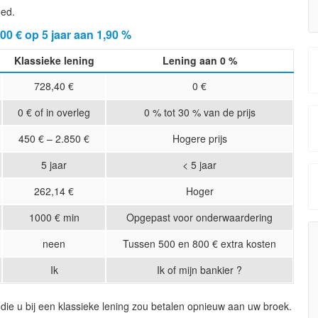
oed.
0 € op 5 jaar aan 1,90 %
Klassieke lening
Lening aan 0 %
728,40 €
0 €
0 € of in overleg
0 % tot 30 % van de prijs
450 € – 2.850 €
Hogere prijs
5 jaar
< 5 jaar
262,14 €
Hoger
1000 € min
Opgepast voor onderwaardering
neen
Tussen 500 en 800 € extra kosten
Ik
Ik of mijn bankier ?
 die u bij een klassieke lening zou betalen opnieuw aan uw broek.