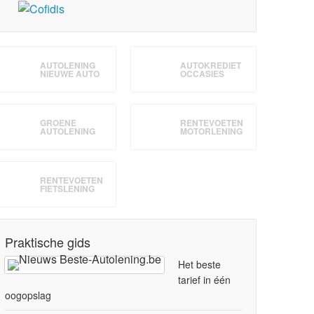
AUTOLENING
AUTOKREDIET
NIEUWE AUTO
OCCASIES
GROENE
RENTEVOETEN
AUTOLENING
MOTORLENING
RENTEVOETEN
FIETSLENING
Praktische gids
Het beste
tarief in één
oogopslag