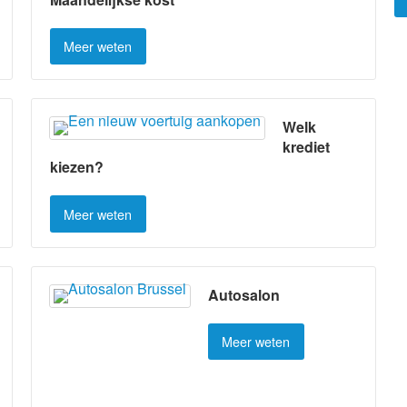
Meer weten
Welk
krediet
kiezen?
Meer weten
Autosalon
Meer weten