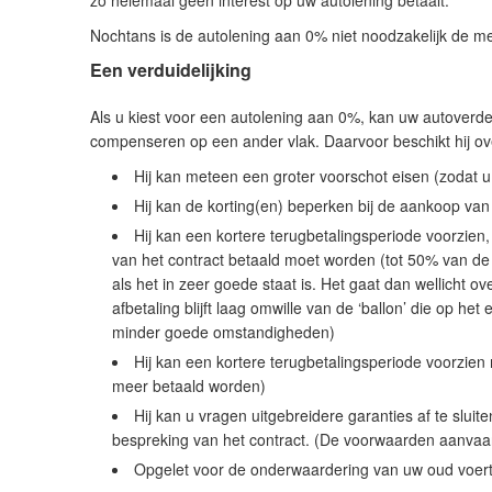
zo helemaal geen interest op uw autolening betaalt.
Nochtans is de autolening aan 0% niet noodzakelijk de me
Een verduidelijking
Als u kiest voor een autolening aan 0%, kan uw autoverdele
compenseren op een ander vlak. Daarvoor beschikt hij ov
Hij kan meteen een groter voorschot eisen (zodat 
Hij kan de korting(en) beperken bij de aankoop va
Hij kan een kortere terugbetalingsperiode voorzien
van het contract betaald moet worden (tot 50% van de 
als het in zeer goede staat is. Het gaat dan wellicht o
afbetaling blijft laag omwille van de ‘ballon’ die op he
minder goede omstandigheden)
Hij kan een kortere terugbetalingsperiode voorzie
meer betaald worden)
Hij kan u vragen uitgebreidere garanties af te sluit
bespreking van het contract. (De voorwaarden aanvaa
Opgelet voor de onderwaardering van uw oud voertu