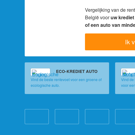
Vergelijking van de re
België voor
uw kredie
of een auto van minde
Ik v
ECO-KREDIET
AUTO
Vind de beste rentevoet voor een groene of
Vind de 
ecologische auto.
voor ee