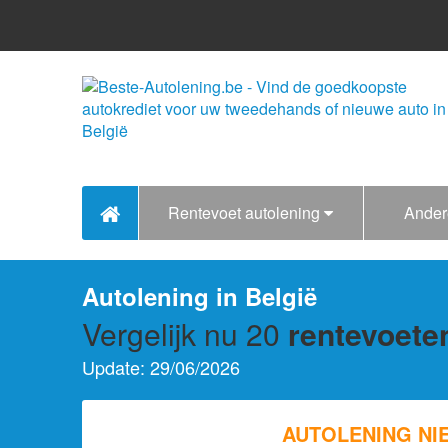
Rentevoet autolening
Ander
Autolening in België
Vergelijk nu 20
rentevoete
Update:
29/06/2026
AUTOLENING N