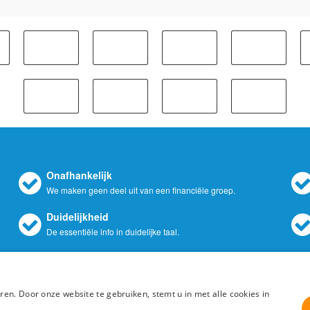
Onafhankelijk
We maken geen deel uit van een financiële groep.
Duidelijkheid
De essentiële info in duidelijke taal.
Autolening.be : Vind de goekoopste autokrediet voor uw tweedehands of nieuwe a
eksten en concepten door het auteursrecht beschermd - Alle rechten voorbehoude
en. Door onze website te gebruiken, stemt u in met alle cookies in
Beste-autolening.be is een onafhankelijke publicatie.