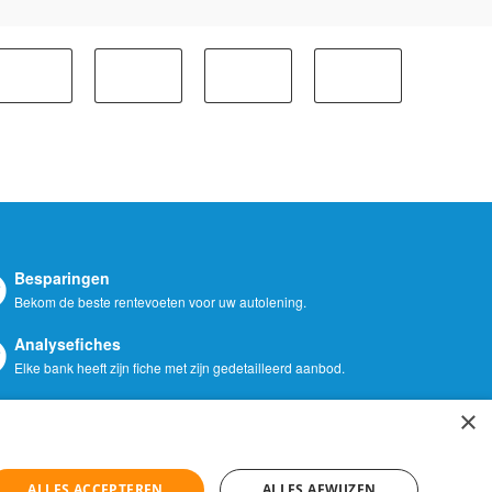
Besparingen
Bekom de beste rentevoeten voor uw autolening.
Analysefiches
Elke bank heeft zijn fiche met zijn gedetailleerd aanbod.
×
uto in België.
n.
ALLES ACCEPTEREN
ALLES AFWIJZEN