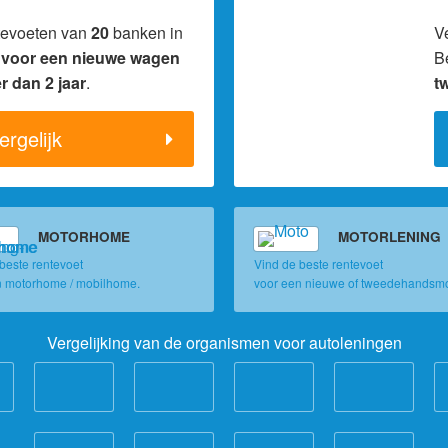
ntevoeten van
20
banken in
V
t voor een nieuwe wagen
B
r dan 2 jaar
.
t
ergelijk
MOTORHOME
MOTORLENING
beste rentevoet
Vind de beste rentevoet
n motorhome / mobilhome.
voor een nieuwe of tweedehandsmo
Vergelijking van de organismen voor autoleningen