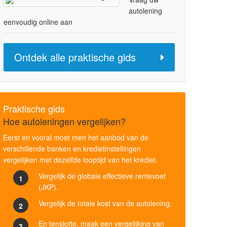
autolening
eenvoudig online aan
Ontdek alle praktische gids
Praktische gids
Hoe autoleningen vergelijken?
Eerst en vooral moet men het aanbod van de
verschillende banken en kredietinstellingen
vergelijken met dezelfde looptijd van het krediet.
Vergelijk de globale effectieve rentevoet
1
(JKP).
Vergelijk de totale kost van de autolening.
2
En tenslotte, maak een vergelijking van
3