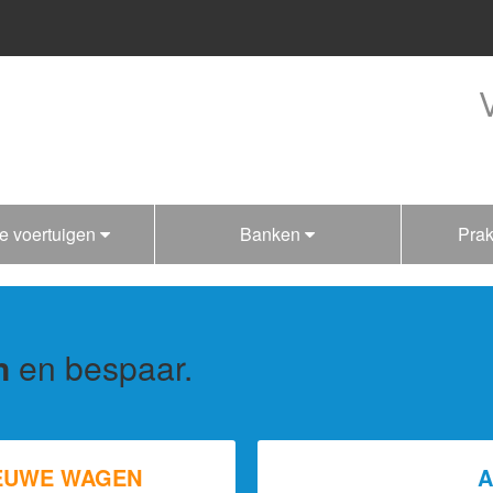
e voertuigen
Banken
Prak
n
en bespaar.
IEUWE WAGEN
A