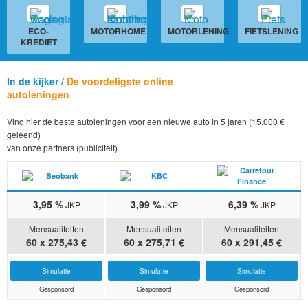
ECO-
MOTORHOME
MOTORLENING
FIETSLENING
KREDIET
In de kijker /
De voordeligste online
autoleningen
Vind hier de beste autoleningen voor een nieuwe auto in 5 jaren (15.000 €
geleend)
van onze partners (publiciteit).
3,95 %
3,99 %
6,39 %
JKP
JKP
JKP
Mensualiteiten
Mensualiteiten
Mensualiteiten
60 x 275,43 €
60 x 275,71 €
60 x 291,45 €
Simulatie
Simulatie
Simulatie
Gesponsord
Gesponsord
Gesponsord