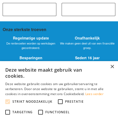
Onze sterkste troeven
Regelmatige update
Onafhankelijk
De rentevoeten worden op werkdagen
We maken geen deel uit van een financiële
gecontroleerd.
groep.
Besparingen
Sedert 16 jaar
Bekom de beste rentevoeten voor uw
We vergelijken de rentevoeten sinds 2009.
×
autolening.
Deze website maakt gebruik van
Duidelijkheid
cookies.
De essentiële info in duidelijke taal.
Deze website gebruikt cookies om uw gebruikerservaring te
Analysefiches
verbeteren. Door onze website te gebruiken, stemt u in met alle
Elke bank heeft zijn fiche met zijn
cookies in overeenstemming met ons Cookiebeleid.
Lees verder
gedetailleerd aanbod.
STRIKT NOODZAKELIJK
PRESTATIE
TARGETING
FUNCTIONEEL
© 2026 Beste-Autolening.be : Vind de goekoopste autokrediet voor uw tweedehands of
nieuwe auto in België.